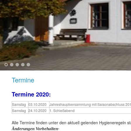
1
2
3
4
5
Termine
Termine 2020:
Samstag
03.10.2020
Jahreshauptversammlung mit Saisonabschluss 20
Samstag
24.10.2020
1. Schießabend
Alle Termine finden unter den aktuell gelenden Hygieneregeln st
Änderungen Vorbehalten-