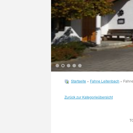
1
2
3
4
5
Startseite
»
Fahne Leitenbach
» Fahne
Zurück zur Kategorieübersicht
T