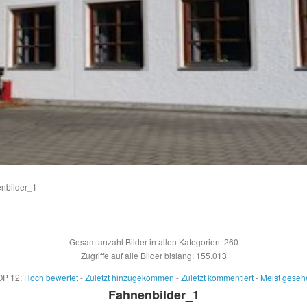
nbilder_1
Gesamtanzahl Bilder in allen Kategorien: 260
Zugriffe auf alle Bilder bislang: 155.013
OP 12:
Hoch bewertet
-
Zuletzt hinzugekommen
-
Zuletzt kommentiert
-
Meist geseh
Fahnenbilder_1