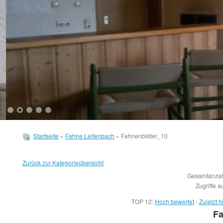
1
2
3
4
5
Startseite
»
Fahne Leitenbach
» Fahnenbilder_10
Zurück zur Kategorieübersicht
Gesamtanzahl
Zugriffe a
TOP 12:
Hoch bewertet
-
Zuletzt
Fa